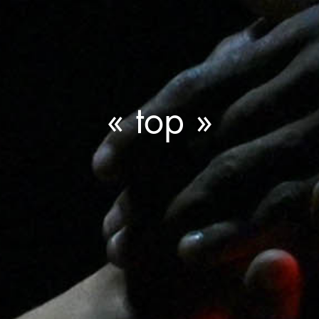
« top »