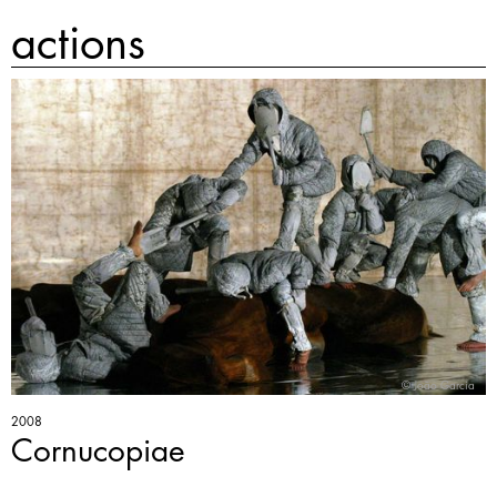
actions
© João Garcia
2008
Cornucopiae