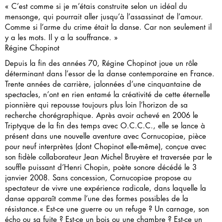
« C’est comme si je m’étais construite selon un idéal du
mensonge, qui pourrait aller jusqu’à l’assassinat de l’amour.
Comme si l’arme du crime était la danse. Car non seulement il
y a les mots. Il y a la souffrance. »
Régine Chopinot
Depuis la fin des années 70, Régine Chopinot joue un rôle
déterminant dans l’essor de la danse contemporaine en France.
Trente années de carrière, jalonnées d’une cinquantaine de
spectacles, n’ont en rien entamé la créativité de cette éternelle
pionnière qui repousse toujours plus loin l’horizon de sa
recherche chorégraphique. Après avoir achevé en 2006 le
Triptyque de la fin des temps avec O.C.C.C., elle se lance à
présent dans une nouvelle aventure avec Cornucopiae, pièce
pour neuf interprètes (dont Chopinot elle-même), conçue avec
son fidèle collaborateur Jean Michel Bruyère et traversée par le
souffle puissant d’Henri Chopin, poète sonore décédé le 3
janvier 2008. Sans concession, Cornucopiae propose au
spectateur de vivre une expérience radicale, dans laquelle la
danse apparaît comme l’une des formes possibles de la
résistance.« Est-ce une guerre ou un refuge ? Un carnage, son
écho ou sa fuite ? Est-ce un bois ou une chambre ? Est-ce un