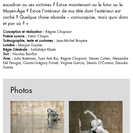
escadron ou ses victimes ? Est-ce maintenant ou le futur ou le
Moyen-Âge ? Est-ce l’intérieur de ma tête dont l’extérieur est
caché ? Quelque chose abonde – cornucopiae, mais quoi donc
et par où ? »
Conception et réalisation :
Régine Chopinot
Poésie sonore :
Henri Chopin
Scénographie, texte et costumes :
Jean-Michel Bruyère
Lumière :
Maryse Gautier
Régie Générale :
Sallahdyn Khatir
Son :
Nicolas Barillot
Avec :
John Bateman, Tuan Anh Bui, Régine Chopinot, Steven Cohen, Alexandre
Del Perugia, Gianni-Grégory Fornet, Virginie Garcia, Dennis O’Connor, Daisuke
Tomita
Photos