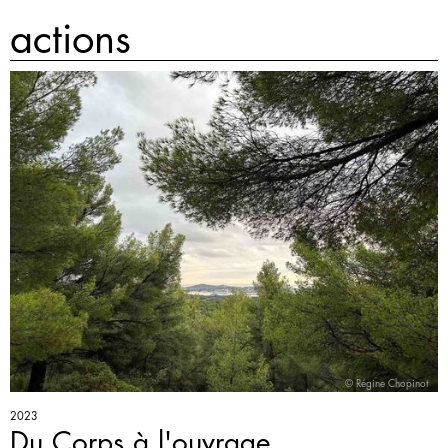
actions
© Régine Chopinot
2023
Du Corps à l'ouvrage