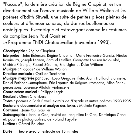
"Façade", la dernière création de Régine Chopinot, est un
divertissement sur l'oeuvre musicale de William Walton et les
poèmes d'Edith Sitwell, une suite de petites pièces pleines de
couleurs et d'humour sonores, de danses bouffonnes ou
nostalgiques. Excentrique et extravagant comme les costumes
du complice Jean Paul Gaultier.
in
Programme TNDI Chateauvallon (novembre 1993).
Chorégraphie :
Régine Chopinot
Interprètes :
John Bateman, Régine Chopinot, Marie-Françoise Garcia, Hiroko
Kamimura, Joseph Lennon, Samuel Letellier, Georgette Louison Kala-Lobé,
Michèle Prélonge, Pascal Séraline, Eric Ughetto, Duke Wilburn
Musique :
"Façade" de William Walton
Direction musicale :
Cyril de Turckheim
Musique interprétée par :
Jean-Loup Grégoire -flûte, Alain Truillard -clarinette,
Daniel Petitjean -saxophone, Eric Laparra de Salgues -trompette, Aline Potin -
percussions, Laurence Allalah -violoncelle
Coordinateur musical :
Philippe Legris
Récitant :
Glenn Chambers
Textes :
poèmes d'Edith Sitwell extraits de "Façade et autres poèmes 1920-1935
Recherche documentaire et analyse des textes :
Michèle Pagnoux
Costumes :
Jean-Paul Gaultier
Scénographie :
Jean Le Gac, assisté de Jacqueline Le Gac, Dominique Canal
et, pour les photographies, de Roland Fayollet
Lumière :
Gérard Boucher
Durée :
1 heure avec un entracte de 15 minutes