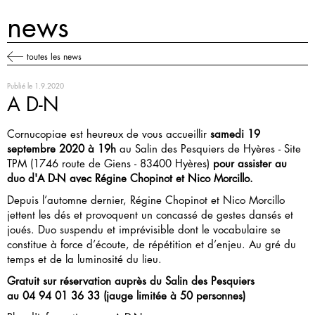
news
toutes les news
Publié le
1.9.2020
A D-N
Cornucopiae est heureux de vous accueillir
samedi 19
septembre 2020 à 19h
au Salin des Pesquiers de Hyères - Site
TPM (1746 route de Giens - 83400 Hyères)
pour assister au
duo d'A D-N avec Régine Chopinot et Nico Morcillo.
Depuis l’automne dernier, Régine Chopinot et Nico Morcillo
jettent les dés et provoquent un concassé de gestes dansés et
joués. Duo suspendu et imprévisible dont le vocabulaire se
constitue à force d’écoute, de répétition et d’enjeu. Au gré du
temps et de la luminosité du lieu.
Gratuit sur réservation auprès du Salin des Pesquiers
au 04 94 01 36 33 (jauge limitée à 50 personnes)