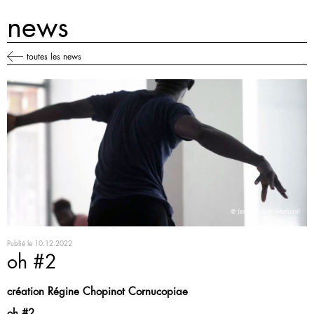
news
toutes les news
@ Jean-Baptiste Warluzel
Publié le
10.12.2022
oh #2
création Régine Chopinot Cornucopiae
oh #2