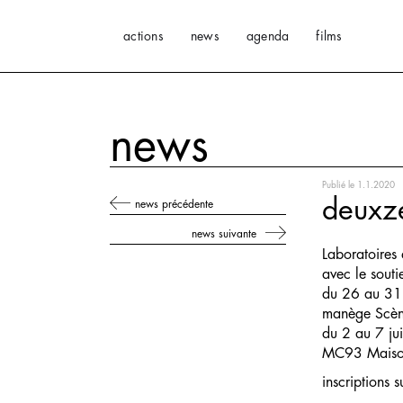
actions
news
agenda
films
news
Publié le
1.1.2020
deuxz
news précédente
news suivante
Laboratoires 
avec le sout
du 26 au 31
manège Scèn
du 2 au 7 ju
MC93 Maison
inscriptions 