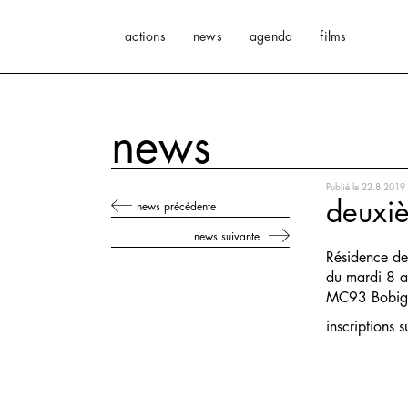
actions
news
agenda
films
news
Publié le
22.8.2019
deuxi
news précédente
news suivante
Résidence de 
du mardi 8 
MC93 Bobig
inscriptions s